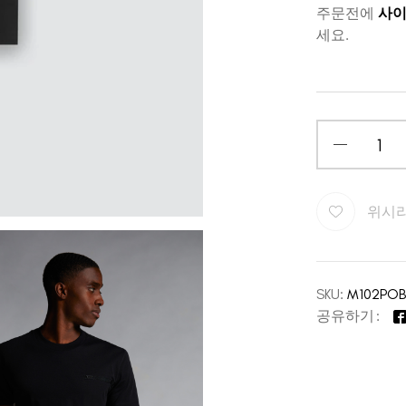
주문전에
사이
세요.
위시
SKU:
M102POB
공유하기