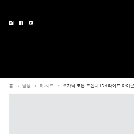
홈
남성
티-셔트
오가닉 코튼 트렌치 LDN 라이프 아이콘