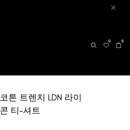
0
0
코튼 트렌치 LDN 라이
콘 티-셔트