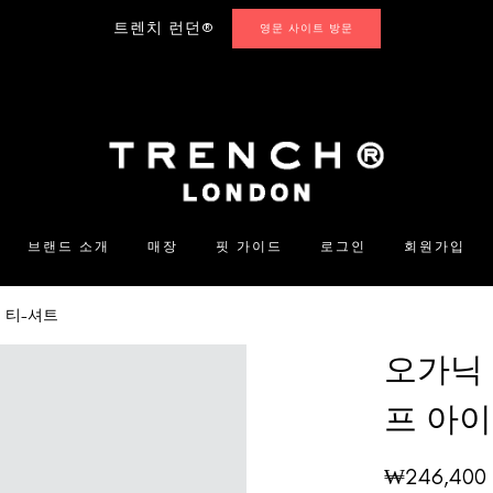
트렌치 런던®
영문 사이트 방문
브랜드 소개
매장
핏 가이드
로그인
회원가입
 티-셔트
오가닉 
프 아이
₩
246,400