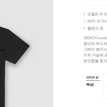
모델은 M 사이
100% 오가
클래식 핏
TRENCH Lond
원단과 부드러
그레인 베이스
지와 가슴에 
편안함을 동시
사이즈 선
택(남)