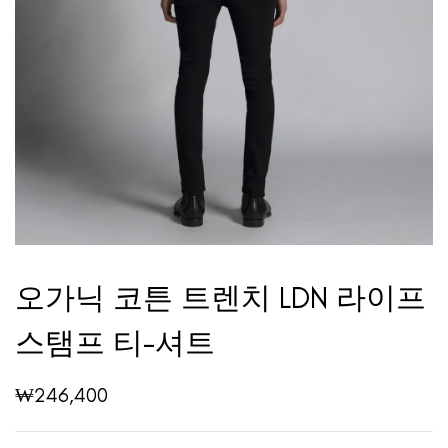
오가닉 코튼 트렌치 LDN 라이프
스탬프 티-셔트
₩
246,400