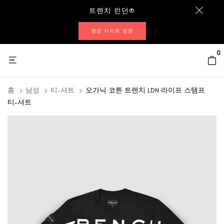
트렌치 런던®
영문 사이트 방문
0
홈
남성
티-셔트
오가닉 코튼 트렌치 LDN 라이프 스탬프
티-셔트