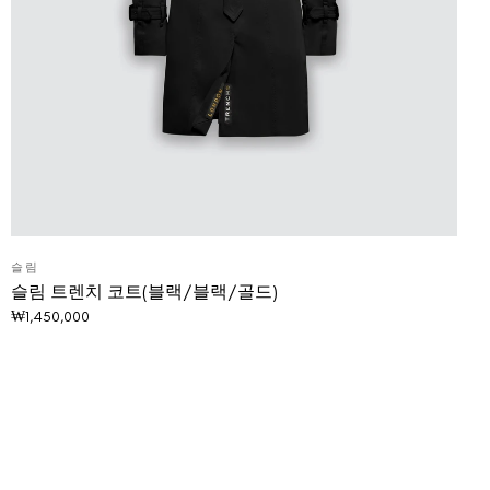
슬림
슬림 트렌치 코트(블랙/블랙/골드)
₩
1,450,000