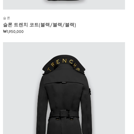
슬론
슬론 트렌치 코트(블랙/블랙/블랙)
₩
1,950,000