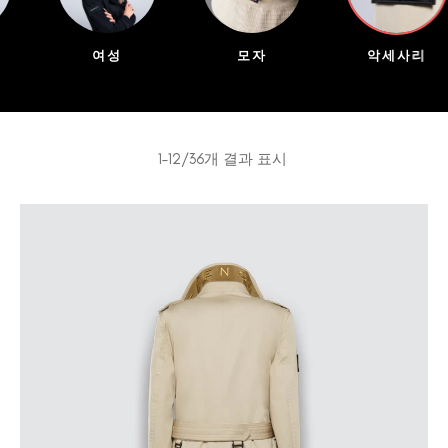
여성
모자
악세사리
1–12/36개 결과 표시