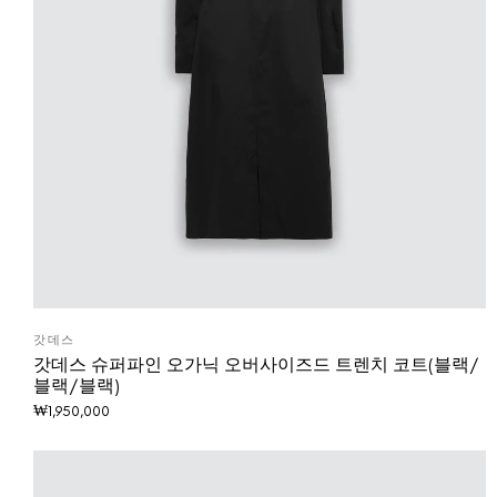
갓데스
갓데스 슈퍼파인 오가닉 오버사이즈드 트렌치 코트(블랙/
블랙/블랙)
₩
1,950,000