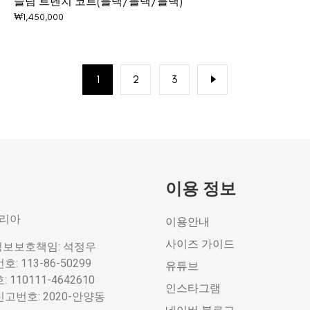
슬림 트렌치 코트(블랙/블랙/블랙)
₩
1,450,000
1
2
3
이용 정보
코리아
이용안내
사이즈 가이드
정보보호책임: 석정우
 113-86-50299
유튜브
110111-4642610
인스타그램
번호: 2020-안양동