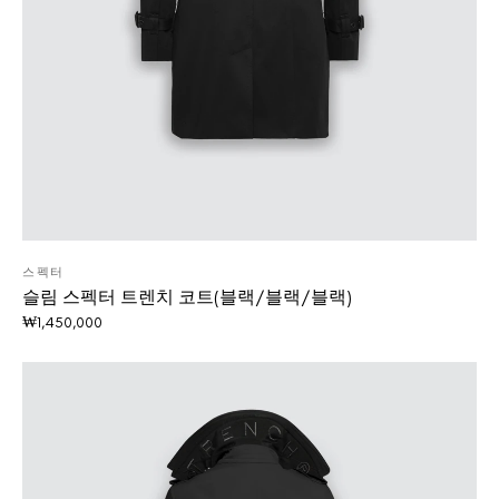
스펙터
슬림 스펙터 트렌치 코트(블랙/블랙/블랙)
₩
1,450,000