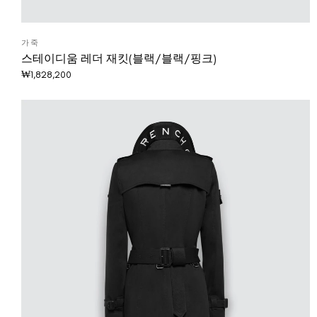
가죽
스테이디움 레더 재킷(블랙/블랙/핑크)
₩
1,828,200