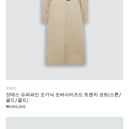
갓데스
갓데스 슈퍼파인 오가닉 오버사이즈드 트렌치 코트(스톤/
골드/골드)
₩
1,950,000