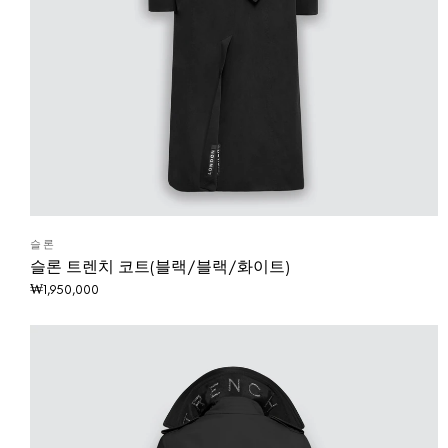
슬론
슬론 트렌치 코트(블랙/블랙/화이트)
₩
1,950,000