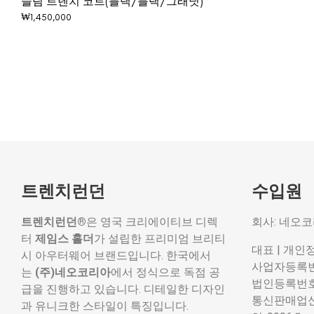
슬림 트렌치 코트(블랙/블랙/그래닛)
₩
1,450,000
트렌치런던
수입원
트렌치런던®
은 영국 크리에이티브 디렉
회사: 네오
터
제임스 홀더
가 설립한 프리미엄 브리티
대표 | 개인
시 아우터웨어 브랜드입니다. 한국에서
사업자등록번호:
는
(주)네오코리아
에서 정식으로 독점 공
법인등록번호: 
급을 진행하고 있습니다. 디테일한 디자인
통신판매업신고
과 유니크한 스타일이 특징입니다.