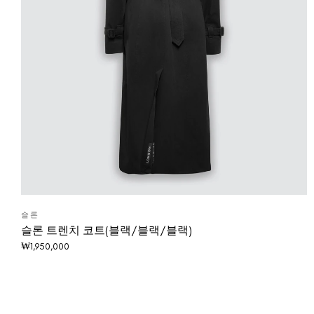
슬론
슬론 트렌치 코트(블랙/블랙/블랙)
₩
1,950,000