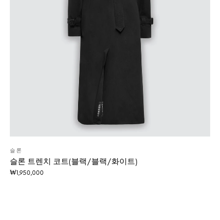
슬론
슬론 트렌치 코트(블랙/블랙/화이트)
₩
1,950,000