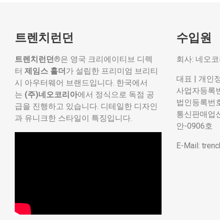
트렌치런던
수입원
트렌치런던®
은 영국 크리에이티브 디렉
회사: 네오
터
제임스 홀더
가 설립한 프리미엄 브리티
대표 | 개인
시 아우터웨어 브랜드입니다. 한국에서
사업자등록번호:
는
(주)네오코리아
에서 정식으로 독점 공
법인등록번호: 
급을 진행하고 있습니다. 디테일한 디자인
통신판매업신고
과 유니크한 스타일이 특징입니다.
안-0906호
E-Mail: tre