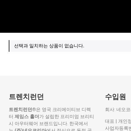
선택과 일치하는 상품이 없습니다.
트렌치런던
수입원
트렌치런던®
은 영국 크리에이티브 디렉
회사: 네오
터
제임스 홀더
가 설립한 프리미엄 브리티
대표 | 개인
시 아우터웨어 브랜드입니다. 한국에서
사업자등록번호:
는
(주)네오코리아
에서 정식으로 독점 공