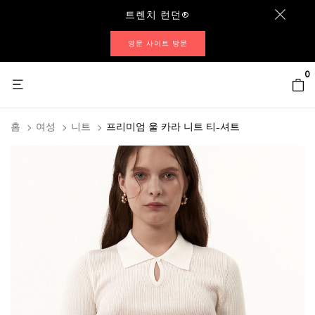
트렌치 런던®
영문 사이트 방문
0
홈
여성
니트
프리미엄 울 카라 니트 티-셔트