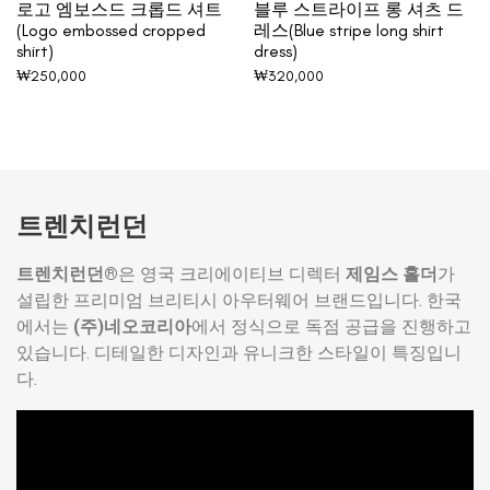
로고 엠보스드 크롭드 셔트
블루 스트라이프 롱 셔츠 드
(Logo embossed cropped
레스(Blue stripe long shirt
shirt)
dress)
₩
250,000
₩
320,000
트렌치런던
트렌치런던®
은 영국 크리에이티브 디렉터
제임스 홀더
가
설립한 프리미엄 브리티시 아우터웨어 브랜드입니다. 한국
에서는
(주)네오코리아
에서 정식으로 독점 공급을 진행하고
있습니다. 디테일한 디자인과 유니크한 스타일이 특징입니
다.