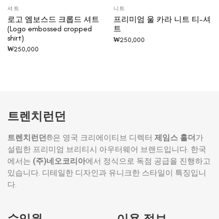
셔트
니트
로고 엠보스드 크롭드 셔트
프리미엄 울 카라 니트 티-셔
(Logo embossed cropped
트
shirt)
₩
250,000
₩
250,000
트렌치런던
트렌치런던®
은 영국 크리에이티브 디렉터
제임스 홀더
가
설립한 프리미엄 브리티시 아우터웨어 브랜드입니다. 한국
에서는
(주)네오코리아
에서 정식으로 독점 공급을 진행하고
있습니다. 디테일한 디자인과 유니크한 스타일이 특징입니
다.
수입원
이용 정보