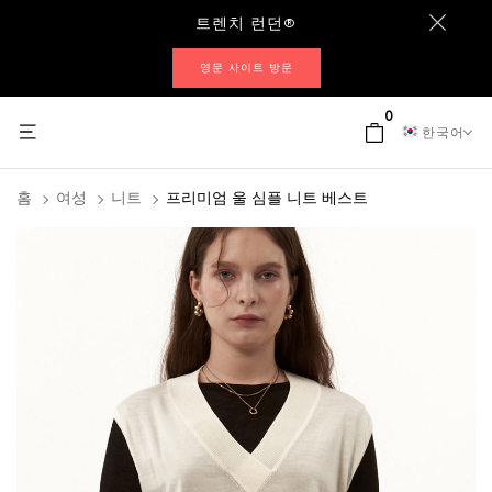
트렌치 런던®
영문 사이트 방문
0
한국어
홈
여성
니트
프리미엄 울 심플 니트 베스트