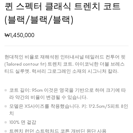
퀸 스펙터 클래식 트렌치 코트
(블랙/블랙/블랙)
₩
1,450,000
현대적인 비율로 재해석된 인터내셔널 테일러드 컨투어 핏
(Tailored contour fit) 트렌치 코트. 아이코닉한 더블 브레스
티드 실루엣. 럭셔리 그로그레인 소재의 시그니처 칼라.
코트 길이: 95cm 이것은 영국을 기반으로 하며 크기에 따
라 약간의 비율이 변경될 수 있습니다.
모델은 XS사이즈를 착용했습니다. 키: 172.5cm/5피트 8인
치
100% 면 겉감
트렌치 런던 스트럭처드 코튼 개버딘 원단 사용