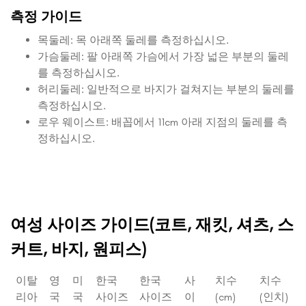
측정 가이드
목둘레: 목 아래쪽 둘레를 측정하십시오.
가슴둘레: 팔 아래쪽 가슴에서 가장 넓은 부분의 둘레
를 측정하십시오.
허리둘레: 일반적으로 바지가 걸쳐지는 부분의 둘레를
측정하십시오.
로우 웨이스트: 배꼽에서 11cm 아래 지점의 둘레를 측
정하십시오.
여성 사이즈 가이드(코트, 재킷, 셔츠, 스
커트, 바지, 원피스)
이탈
영
미
한국
한국
사
치수
치수
리아
국
국
사이즈
사이즈
이
(cm)
(인치)