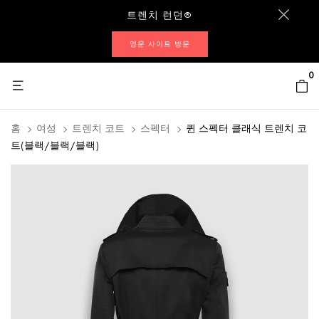
트렌치 런던®
영문 사이트 방문
0
홈
여성
트렌치 코트
스펙터
퀸 스펙터 클래식 트렌치 코
트(블랙/블랙/블랙)