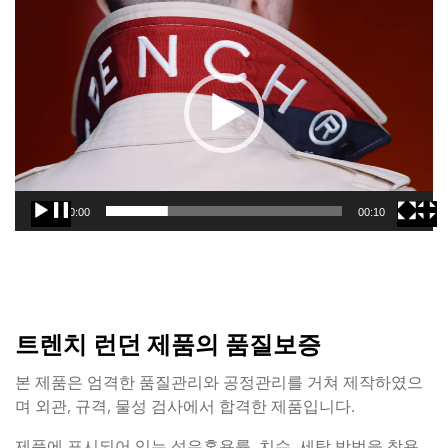
동
영
상
플
레
이
어
00:00
00:10
트렌치 런던 제품의 품질보증
본 제품은 엄격한 품질관리와 공정관리를 거쳐 제작하였으
며 외관, 규격, 물성 검사에서 합격한 제품입니다.
제품에 표시되어 있는 섬유혼용률, 치수, 세탁 방법을 착용