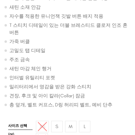
새틴 소재 안감
자수를 적용한 유니언잭 깃발 버튼 배지 적용
T 스티치 디테일이 있는 더블 브레스티드 클로저 인조 혼
버튼
가죽 버클
고밀도 탭 디테일
주조 금속
새틴 마감 체인 행거
인터벌 유틸리티 포켓
밀리터리에서 영감을 받은 강화 스티치
견장, 후크 및 아이 칼라(Collar) 잠금
총 덮개, 벨트 커프스, D링 허리띠 벨트, 예비 단추
사이즈 선택
XS
S
M
L
(여)