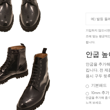
기입하지 않으시면,
즈에 맞는 평균적인
됩니다.
안굽 높이(
안굽을 추가해
킵니다. 전 제
용시 구두 뒷
기본패드
10mm 추가
안굽을 추가해 좀 
느껴 보세요.