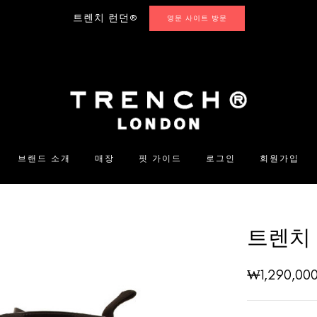
트렌치 런던®
영문 사이트 방문
브랜드 소개
매장
핏 가이드
로그인
회원가입
트렌치
₩
1,290,00