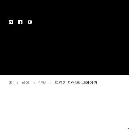
홈
남성
신발
트렌치 마인드 브레이커