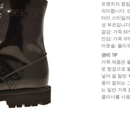
트렌치의 윙팁
의미합니다. 
터리 스타일의
성 부츠입니다
겉감: 가죽 80
안감: 가죽 10
아웃솔: 폴리우
관리 TIP
가죽 제품은 
운 헝겊으로 
넣어 잘 말린 
풍이 잘되는 
는 일반 가죽 
클리너를 사용