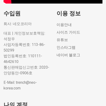
수입원
이용 정보
회사: 네오코리아
이용안내
사이즈 가이드
대표 | 개인정보보호책임:
석정우
유튜브
사업자등록번호: 113-86-
인스타그램
50299
네이버 블로그
법인등록번호: 110111-
4642610
통신판매업신고번호: 2020-
안양동안-0906호
E-Mail: trench@neo-
korea.com
나의 계정