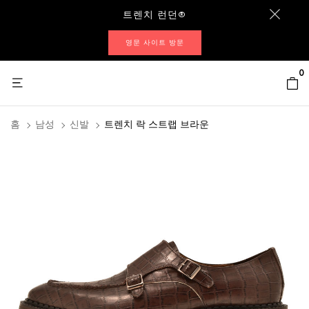
트렌치 런던®
영문 사이트 방문
0
홈
남성
신발
트렌치 락 스트랩 브라운