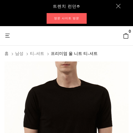
트렌치 런던®
영문 사이트 방문
0
홈
남성
티-셔트
프리미엄 울 니트 티-셔트