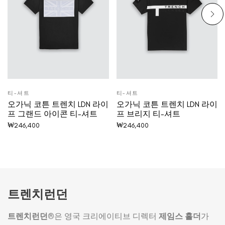
티-셔트
티-셔트
오가닉 코튼 트렌치 LDN 라이
오가닉 코튼 트렌치 LDN 라이
프 그랜드 아이콘 티-셔트
프 브리지 티-셔트
₩
246,400
₩
246,400
트렌치런던
트렌치런던®
은 영국 크리에이티브 디렉터
제임스 홀더
가