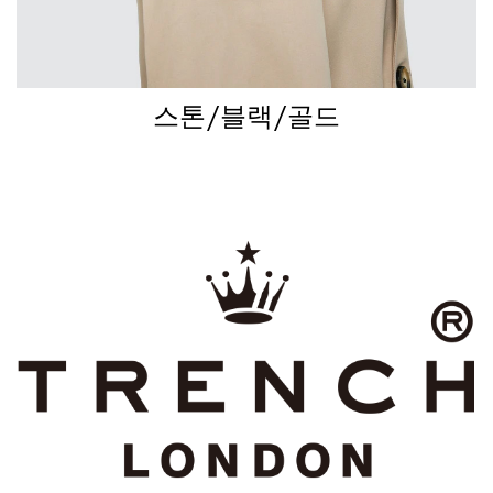
스톤/블랙/골드