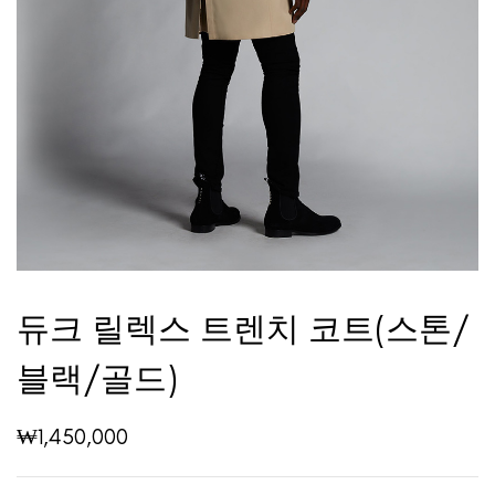
듀크 릴렉스 트렌치 코트(스톤/
블랙/골드)
₩
1,450,000