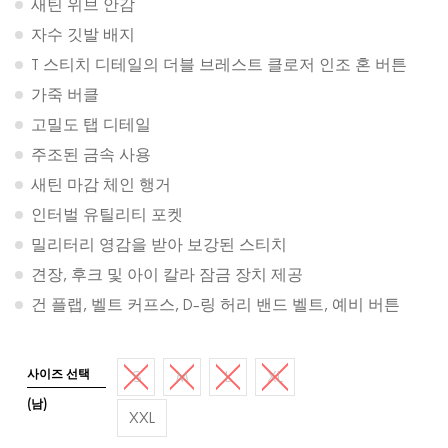
새틴 위브 안감
자수 깃발 배지
T 스티치 디테일의 더블 브레스트 클로저 인조 혼 버튼
가죽 버클
고밀도 탭 디테일
주조된 금속 사용
새틴 마감 체인 행거
인터벌 유틸리티 포켓
밀리터리 영감을 받아 보강된 스티치
견장, 후크 및 아이 칼라 잠금 장치 제공
건 플랩, 벨트 커프스, D-링 허리 밴드 벨트, 예비 버튼
사이즈 선택
S
M
L
XL
(남)
XXL