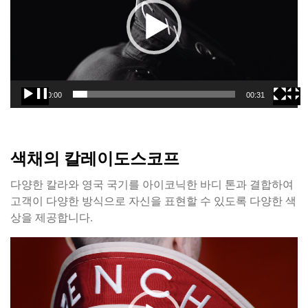
플
레
이
어
00:00
00:31
색채의 칼레이도스코프
다양한 칼라와 영국 국기를 아이코닉한 바디 톤과 결합하여
고객이 다양한 방식으로 자신을 표현할 수 있도록 다양한 색
상을 제공합니다.
동
영
상
플