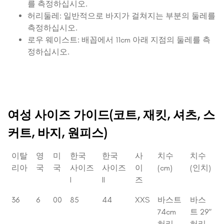
를 측정하십시오.
허리둘레: 일반적으로 바지가 걸쳐지는 부분의 둘레를
측정하십시오.
로우 웨이스트: 배꼽에서 11cm 아래 지점의 둘레를 측
정하십시오.
여성 사이즈 가이드(코트, 재킷, 셔츠, 스
커트, 바지, 원피스)
이탈
영
미
한국
한국
사
치수
치수
리아
국
국
사이즈
사이즈
이
(cm)
(인치)
I
II
즈
36
6
00
85
44
XXS
바스트
바스
74cm
트 29″
허리
허리