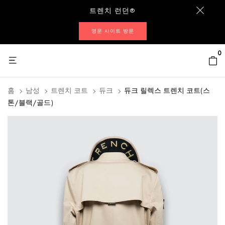
트렌치 런던®
영문 사이트 방문
0
홈
남성
트렌치 코트
듀크
듀크 릴렉스 트렌치 코트(스
톤/블랙/골드)