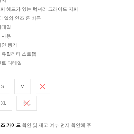
배지
퍼 헤드가 있는 럭셔리 그래이드 지퍼
디테일의 인조 혼 버튼
디테일
 사용
체인 행거
 유틸리티 스트랩
벤트 디테일
S
M
L
XL
XXL
즈 가이드
확인 및 재고 여부 먼저 확인해 주