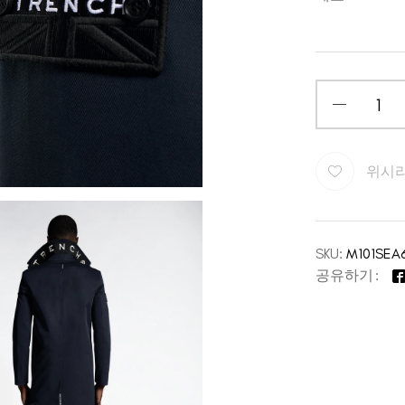
위시
SKU:
M101SEA
공유하기