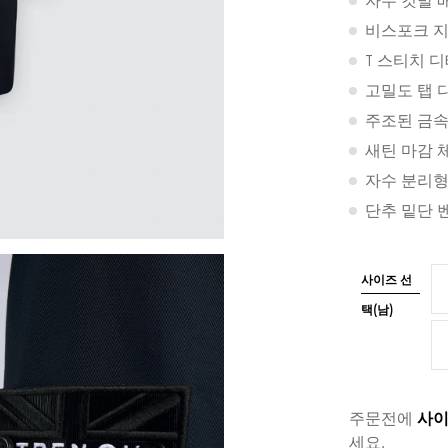
자수 깃발 
비스포크 지
T 스티치 
고밀도 탭 
주조된 금속
새틴 마감 
자수 분리형
단추 밑단 
사이즈 선
택(남)
주문전에
사이
세요.