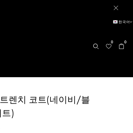
한국어
0
0
 트렌치 코트(네이비/블
트)
0