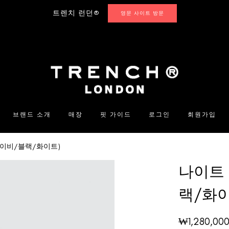
트렌치 런던®
영문 사이트 방문
브랜드 소개
매장
핏 가이드
로그인
회원가입
네이비/블랙/화이트)
나이트
랙/화이
₩
1,280,00