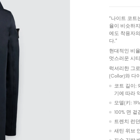
“나이트 코트
율이 비슷하지
에도 착용자의
다.”
현대적인 비율
멋스러운 시티
럭셔리한 그로그
(Collar)
코트 길이: 
기에 따라 
모델(키: 1
100% 면 겉
트렌치 런던
새틴 위브 