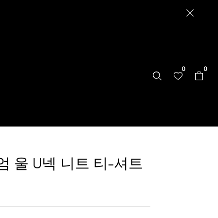
0
0
 울 U넥 니트 티-셔트