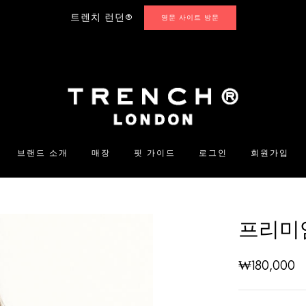
트렌치 런던®
영문 사이트 방문
브랜드 소개
매장
핏 가이드
로그인
회원가입
프리미엄
₩
180,000