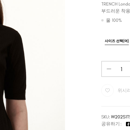
TRENCH L
부드러운 착용
울 100%
사이즈 선택(여)
위시
SKU:
W202S1T
공유하기