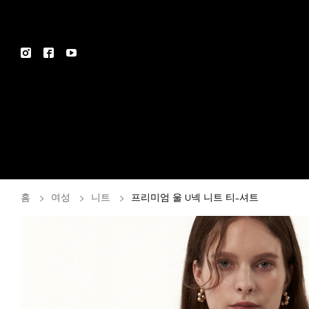
홈
여성
니트
프리미엄 울 U넥 니트 티-셔트