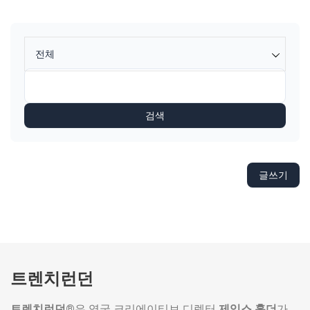
전체
검색
글쓰기
트렌치런던
트렌치런던®
은 영국 크리에이티브 디렉터
제임스 홀더
가